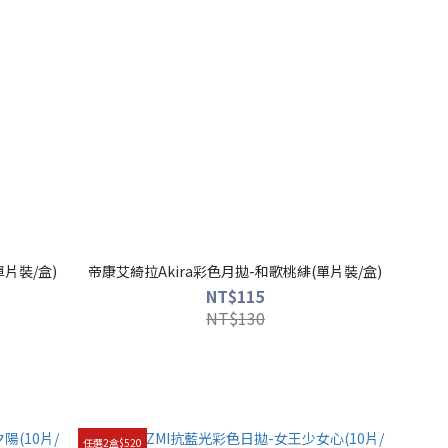
單片裝/盒)
帝康艾綺拉Akira彩色月拋-和歌桃緋(單片裝/盒)
NT$115
NT$130
任選2盒$520