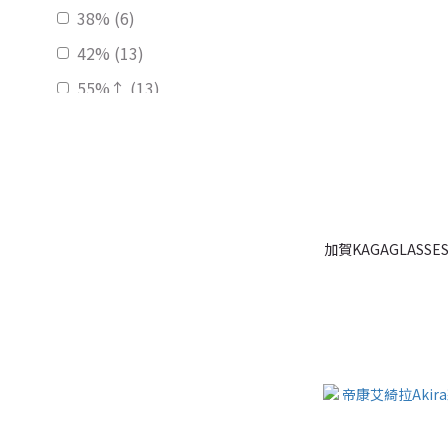
38% (6)
42% (13)
55%↑ (13)
BC基弧
8.8mm (5)
8.7mm (6)
8.6mm (17)
加賀KAGAGLASS
8.5mm (3)
DIA直徑
14.5mm (4)
14.2mm (26)
14.0mm (2)