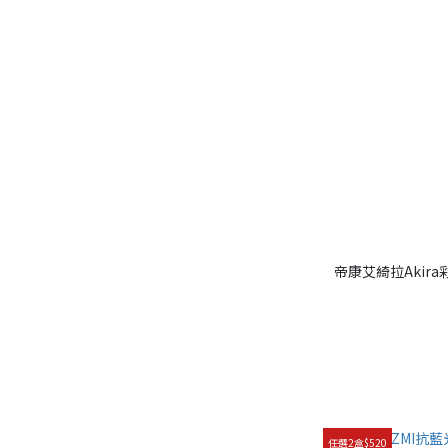
G.DIA著色直徑
13.7mm↑ (3)
13.2mm~13.6mm (11)
12.2mm~13.1mm (8)
帝康艾綺拉Akira
任選2盒$520