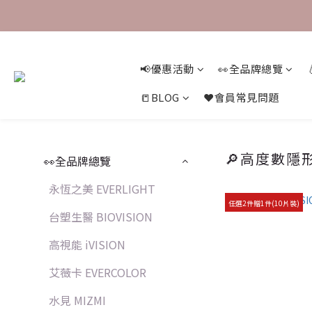
📢優惠活動
👀全品牌總覽
📒BLOG
❤️會員常見問題
🔎高度數隱
👀全品牌總覽
永恆之美 EVERLIGHT
任選2件贈1件(10片裝)
台塑生醫 BIOVISION
高視能 iVISION
艾薇卡 EVERCOLOR
水見 MIZMI