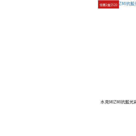
任選2盒$520
水見MIZMI抗藍光