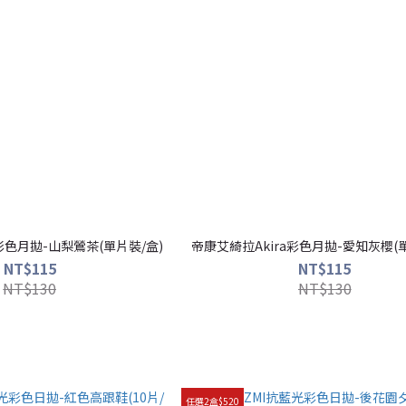
彩色月拋-山梨鶯茶(單片裝/盒)
帝康艾綺拉Akira彩色月拋-愛知灰櫻(
NT$115
NT$115
NT$130
NT$130
任選2盒$520