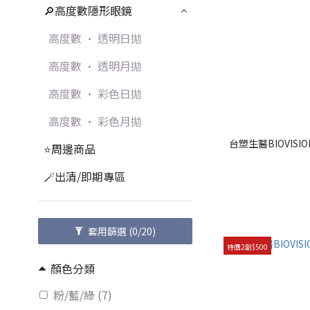
🔎高度數隱形眼鏡
高度數 • 透明日拋
高度數 • 透明月拋
高度數 • 彩色日拋
高度數 • 彩色月拋
台塑生醫BIOVIS
⭐周邊商品
🪄出清/即期專區
套用篩選
(0/20)
特價2副$500
顏色分類
粉/藍/綠 (7)