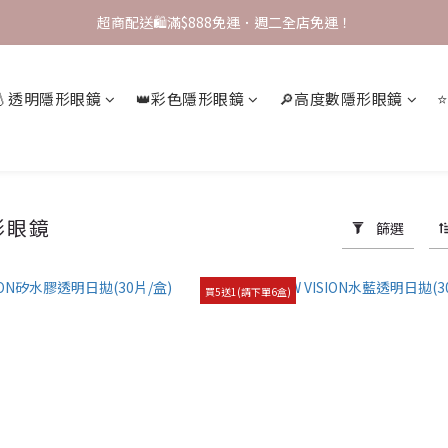
註冊領 $200 配送金💰，完成首購即可升級 VIP！
超商配送🛍️滿$888免運．週二全店免運！
✨ VIP會員專屬優惠 ✨【全店商品 再享9折】
💧透明隱形眼鏡
👑彩色隱形眼鏡
🔎高度數隱形眼鏡
註冊領 $200 配送金💰，完成首購即可升級 VIP！
形眼鏡
篩選
買5送1(請下單6盒)