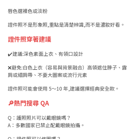
唇色選裸色或淡粉
證件照不是形象照,重點是清楚辨識,而不是濃妝好看。
證件照穿著建議
✔️建議:深色素面上衣、有領口設計
❌避免:白色上衣（容易與背景融合）高領遮住脖子、露
肩或細肩帶、不要大圖案或流行元素
證件照可能會使用 5～10 年,建議選擇經典安全款。
🔎熱門搜尋 QA
Q：護照照片可以戴眼鏡嗎？
A：多數國家已禁止配戴眼鏡拍攝。
Q：證件照可以修圖嗎？