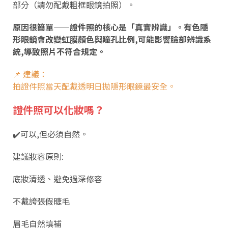
部分（請勿配戴粗框眼鏡拍照）。
原因很簡單——證件照的核心是「真實辨識」。有色隱
形眼鏡會改變虹膜顏色與瞳孔比例,可能影響臉部辨識系
統,導致照片不符合規定。
📌 建議：
拍證件照當天配戴透明日拋隱形眼鏡最安全。
證件照可以化妝嗎？
✔️可以,但必須自然。
建議妝容原則:
底妝清透、避免過深修容
不戴誇張假睫毛
眉毛自然填補