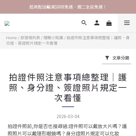
註冊領 $200 配送金💰，完成首購即可升級 VIP！
超商配送🛍️滿$888免運．週二全店免運！
✨ VIP會員專屬優惠 ✨【全店商品 再享9折】
註冊領 $200 配送金💰，完成首購即可升級 VIP！
Home
/
部落格列表
/
隱眼小知識
/
拍證件照注意事項總整理｜護照、身
分證、簽證照片規定一次看懂
文章分類
拍證件照注意事項總整理｜護
照、身分證、簽證照片規定一
次看懂
2026-03-04
拍證件照前,你是否也搜尋過:證件照可以戴放大片嗎？護
照照片可以戴隱形眼鏡嗎？身分證照片規定可以化妝