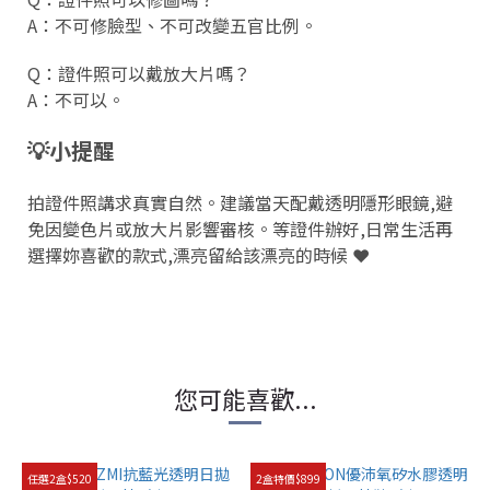
A：不可修臉型、不可改變五官比例。
Q：證件照可以戴放大片嗎？
A：不可以。
💡小提醒
拍證件照講求真實自然。建議當天配戴透明隱形眼鏡,避
免因變色片或放大片影響審核。等證件辦好,日常生活再
選擇妳喜歡的款式,漂亮留給該漂亮的時候 ❤️
您可能喜歡...
任選2盒$520
2盒特價$899