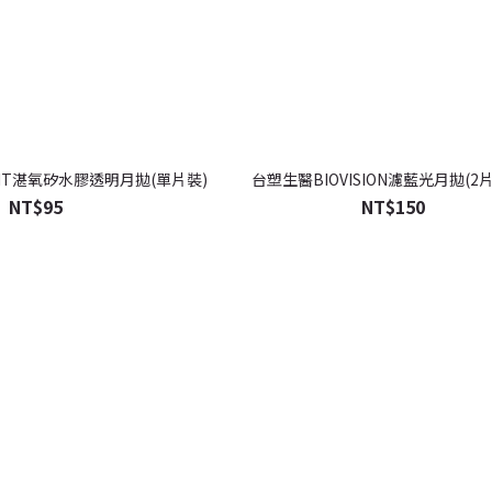
GHT湛氧矽水膠透明月拋(單片裝)
台塑生醫BIOVISION濾藍光月拋(2片
NT$95
NT$150