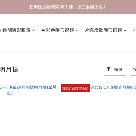
註冊領 $200 配送金💰，完成首購即可升級 VIP！
超商配送🛍️滿$888免運．週二全店免運！
✨ VIP會員專屬優惠 ✨【全店商品 再享9折】
💧透明隱形眼鏡
👑彩色隱形眼鏡
🔎高度數隱形眼鏡
註冊領 $200 配送金💰，完成首購即可升級 VIP！
透明月拋
篩選
買5送1(請下單6盒)