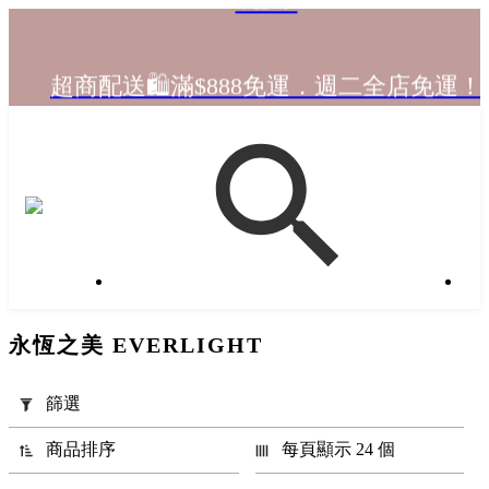
註冊領 $200 配送金💰，完成首購即可升級 
超商配送🛍️滿$888免運．週二全店免運！
VIP！
✨ VIP會員專屬優惠 ✨【全店商品 再享9折
註冊領 $200 配送金💰，完成首購即可升級 
VIP！
分
永恆之美 EVERLIGHT
類
篩選
商品排序
每頁顯示 24 個