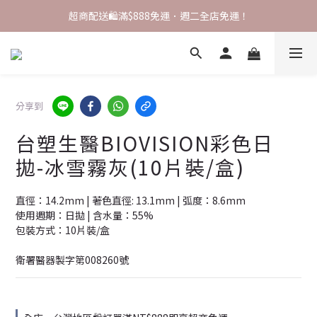
註冊領 $200 配送金💰，完成首購即可升級 VIP！
超商配送🛍️滿$888免運．週二全店免運！
✨ VIP會員專屬優惠 ✨【全店商品 再享9折】
註冊領 $200 配送金💰，完成首購即可升級 VIP！
分享到
台塑生醫BIOVISION彩色日
拋-冰雪霧灰(10片裝/盒)
直徑：14.2mm | 著色直徑: 13.1mm | 弧度：8.6mm
使用週期：日拋 | 含水量：55%
包裝方式：10片裝/盒
衛署醫器製字第008260號